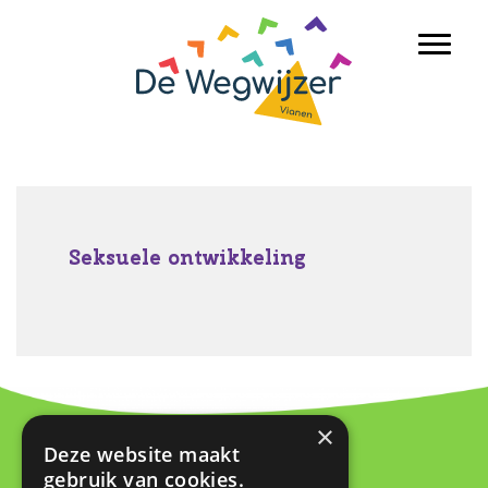
Door
Basisschool De Wegwijzer Vianen
naar
Toggl
de
hoofd
inhoud
Seksuele ontwikkeling
×
Deze website maakt
Contact
gebruik van cookies.