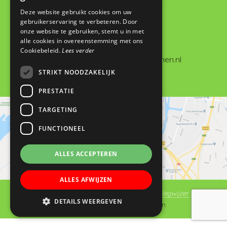
Basisschool De Wegwijzer
Deze website gebruikt cookies om uw
De Looch 13
gebruikerservaring te verbeteren. Door
4133 DK Vianen
onze website te gebruiken, stemt u in met
alle cookies in overeenstemming met ons
0347 372673
Cookiebeleid.
Lees verder
administratie@dewegwijzervianen.nl
STRIKT NOODZAKELIJK
PRESTATIE
TARGETING
FUNCTIONEEL
ALLES ACCEPTEREN
ALLES AFWIJZEN
© Copyright 2019 - 2026
Basisschool De Wegwijzer
DETAILS WEERGEVEN
Vianen
· Alle rechten voorbehouden