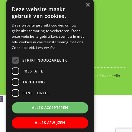
×
Basisschool De Wegwijzer
Deze website maakt
gebruik van cookies.
De Looch 13
4133 DK Vianen
Deze website gebruikt cookies om uw
gebruikerservaring te verbeteren. Door
0347 372673
onze website te gebruiken, stemt u in met
administratie@dewegwijzervianen.nl
alle cookies in overeenstemming met ons
Cookiebeleid.
Lees verder
STRIKT NOODZAKELIJK
PRESTATIE
© Copyright 2019 - 2026
Basisschool De Wegwijzer Vianen
· Alle
TARGETING
rechten voorbehouden
FUNCTIONEEL
ALLES ACCEPTEREN
ALLES AFWIJZEN