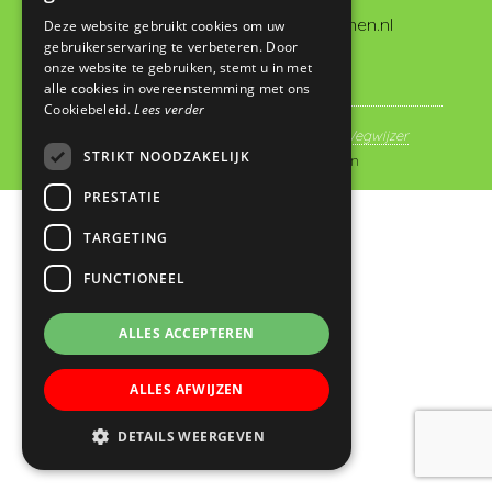
administratie@dewegwijzervianen.nl
Deze website gebruikt cookies om uw
gebruikerservaring te verbeteren. Door
onze website te gebruiken, stemt u in met
alle cookies in overeenstemming met ons
Cookiebeleid.
Lees verder
© Copyright 2019 - 2026
Basisschool De Wegwijzer
STRIKT NOODZAKELIJK
Vianen
· Alle rechten voorbehouden
PRESTATIE
TARGETING
FUNCTIONEEL
ALLES ACCEPTEREN
ALLES AFWIJZEN
DETAILS WEERGEVEN