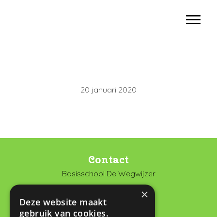
Door
Basisschool De Wegwijzer Vianen
naar
Toggl
de
hoofd
inhoud
20 januari 2020
Contact
Basisschool De Wegwijzer
De Looch 13
×
4133 DK Vianen
Deze website maakt
gebruik van cookies.
0347 372673