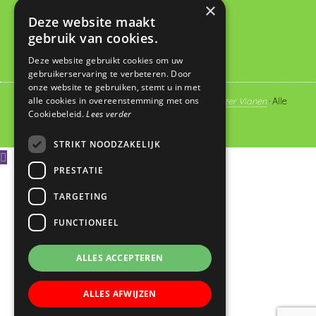
×
administratie@dewegwijzervianen.nl
Deze website maakt
gebruik van cookies.
Deze website gebruikt cookies om uw
gebruikerservaring te verbeteren. Door
onze website te gebruiken, stemt u in met
alle cookies in overeenstemming met ons
© Copyright 2019 - 2026
Basisschool De Wegwijzer Vianen
· Alle
Cookiebeleid.
Lees verder
rechten voorbehouden
STRIKT NOODZAKELIJK
PRESTATIE
TARGETING
FUNCTIONEEL
ALLES ACCEPTEREN
ALLES AFWIJZEN