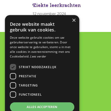
Ziekte leerkrachten
12 november 2024
×
Deze website maakt
9 januari 2020
gebruik van cookies.
Deze website gebruikt cookies om uw
gebruikerservaring te verbeteren. Door
onze website te gebruiken, stemt u in met
Contact
alle cookies in overeenstemming met ons
Cookiebeleid.
Lees verder
Basisschool De Wegwijzer
De Looch 13
STRIKT NOODZAKELIJK
4133 DK Vianen
PRESTATIE
0347 372673
administratie@dewegwijzervianen.nl
TARGETING
FUNCTIONEEL
ALLES ACCEPTEREN