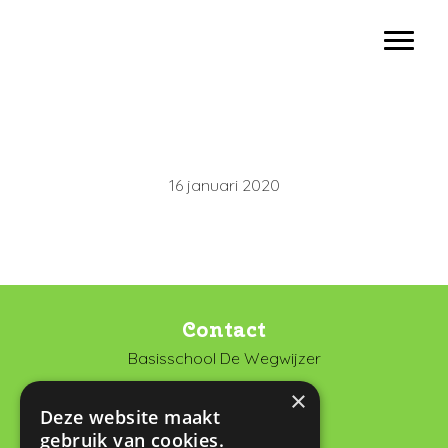
Door
Basisschool De Wegwijzer Vianen
naar
Toggl
de
hoofd
inhoud
16 januari 2020
Contact
Basisschool De Wegwijzer
De Looch 13
×
4133 DK Vianen
Deze website maakt
gebruik van cookies.
0347 372673