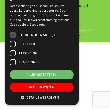
administratie@dewegwijzervianen.nl
Deze website gebruikt cookies om uw
gebruikerservaring te verbeteren. Door
onze website te gebruiken, stemt u in met
alle cookies in overeenstemming met ons
Cookiebeleid.
Lees verder
© Copyright 2019 - 2026
Basisschool De Wegwijzer
STRIKT NOODZAKELIJK
Vianen
· Alle rechten voorbehouden
PRESTATIE
TARGETING
FUNCTIONEEL
ALLES ACCEPTEREN
ALLES AFWIJZEN
DETAILS WEERGEVEN