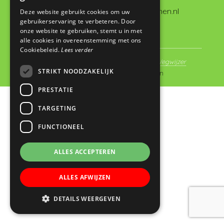
administratie@dewegwijzervianen.nl
Deze website gebruikt cookies om uw
gebruikerservaring te verbeteren. Door
onze website te gebruiken, stemt u in met
alle cookies in overeenstemming met ons
Cookiebeleid.
Lees verder
© Copyright 2019 - 2026
Basisschool De Wegwijzer
STRIKT NOODZAKELIJK
Vianen
· Alle rechten voorbehouden
PRESTATIE
TARGETING
FUNCTIONEEL
ALLES ACCEPTEREN
ALLES AFWIJZEN
DETAILS WEERGEVEN