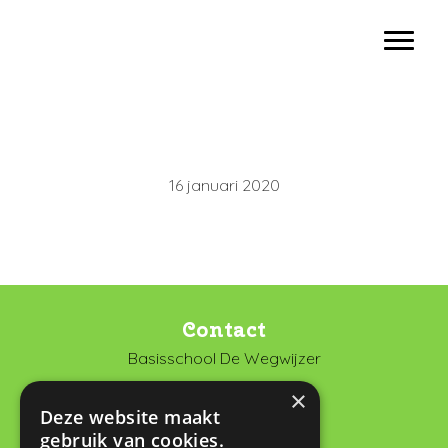
Door
Basisschool De Wegwijzer Vianen
naar
Toggl
de
hoofd
inhoud
16 januari 2020
Contact
Basisschool De Wegwijzer
De Looch 13
×
4133 DK Vianen
Deze website maakt
gebruik van cookies.
0347 372673