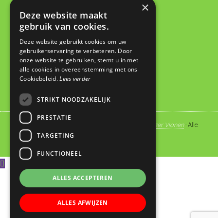
×
Basisschool De Wegwijzer
Deze website maakt
gebruik van cookies.
De Looch 13
4133 DK Vianen
Deze website gebruikt cookies om uw
gebruikerservaring te verbeteren. Door
0347 372673
onze website te gebruiken, stemt u in met
administratie@dewegwijzervianen.nl
alle cookies in overeenstemming met ons
Cookiebeleid.
Lees verder
STRIKT NOODZAKELIJK
PRESTATIE
© Copyright 2019 - 2026
Basisschool De Wegwijzer Vianen
· Alle
TARGETING
rechten voorbehouden
FUNCTIONEEL
ALLES ACCEPTEREN
ALLES AFWIJZEN