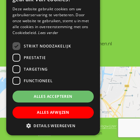
Basisschool De Wegwijzer
Deze website gebruikt cookies om uw
gebruikerservaring te verbeteren. Door
De Looch 13
onze website te gebruiken, stemt u in met
4133 DK Vianen
alle cookies in overeenstemming met ons
Cookiebeleid.
Lees verder
0347 372673
administratie@dewegwijzervianen.nl
STRIKT NOODZAKELIJK
PRESTATIE
TARGETING
FUNCTIONEEL
ALLES ACCEPTEREN
ALLES AFWIJZEN
DETAILS WEERGEVEN
© Copyright 2019 - 2026
Basisschool De Wegwijzer
Vianen
· Alle rechten voorbehouden