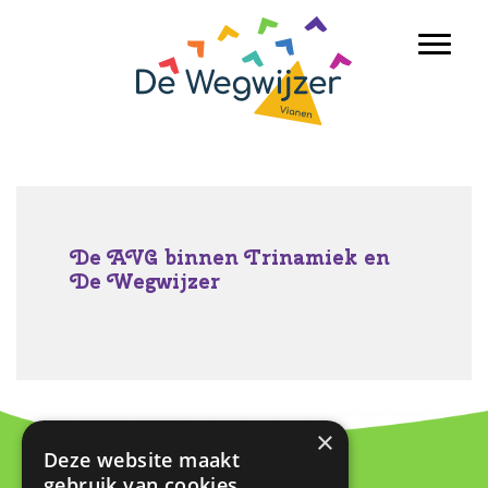
Door
Basisschool De Wegwijzer Vianen
naar
Toggl
de
hoofd
inhoud
De AVG binnen Trinamiek en
De Wegwijzer
×
Deze website maakt
Contact
gebruik van cookies.