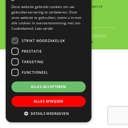
administratie@dewegwijzervianen.nl
Deze website gebruikt cookies om uw
gebruikerservaring te verbeteren. Door
onze website te gebruiken, stemt u in met
alle cookies in overeenstemming met ons
Cookiebeleid.
Lees verder
© Copyright 2019 - 2026
Basisschool De Wegwijzer
STRIKT NOODZAKELIJK
Vianen
· Alle rechten voorbehouden
PRESTATIE
TARGETING
FUNCTIONEEL
ALLES ACCEPTEREN
ALLES AFWIJZEN
DETAILS WEERGEVEN