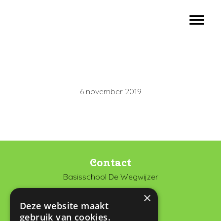
Door
Basisschool De Wegwijzer Vianen
naar
Toggl
de
hoofd
inhoud
6 november 2019
Contact
Basisschool De Wegwijzer
De Looch 13
×
4133 DK Vianen
Deze website maakt
gebruik van cookies.
0347 372673