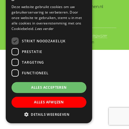
administratie@dewegwijzervianen.nl
Deze website gebruikt cookies om uw
gebruikerservaring te verbeteren. Door
onze website te gebruiken, stemt u in met
alle cookies in overeenstemming met ons
Cookiebeleid.
Lees verder
© Copyright 2019 - 2026
Basisschool De Wegwijzer
STRIKT NOODZAKELIJK
Vianen
· Alle rechten voorbehouden
PRESTATIE
TARGETING
FUNCTIONEEL
ALLES ACCEPTEREN
ALLES AFWIJZEN
DETAILS WEERGEVEN