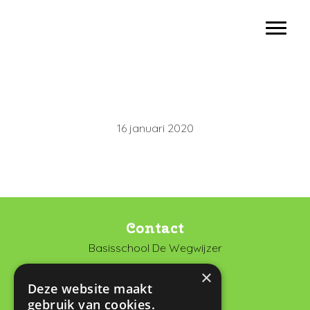
Door
Basisschool De Wegwijzer Vianen
naar
Toggl
de
hoofd
inhoud
16 januari 2020
Contact
Basisschool De Wegwijzer
De Looch 13
×
4133 DK Vianen
Deze website maakt
gebruik van cookies.
0347 372673