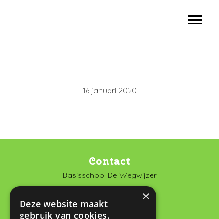
Door
Basisschool De Wegwijzer Vianen
naar
Toggl
de
hoofd
inhoud
16 januari 2020
Contact
Basisschool De Wegwijzer
De Looch 13
×
4133 DK Vianen
Deze website maakt
gebruik van cookies.
0347 372673