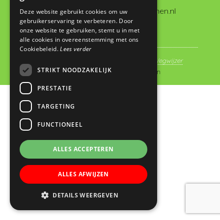
administratie@dewegwijzervianen.nl
Deze website gebruikt cookies om uw
gebruikerservaring te verbeteren. Door
onze website te gebruiken, stemt u in met
alle cookies in overeenstemming met ons
Cookiebeleid.
Lees verder
© Copyright 2019 - 2026
Basisschool De Wegwijzer
STRIKT NOODZAKELIJK
Vianen
· Alle rechten voorbehouden
PRESTATIE
TARGETING
FUNCTIONEEL
ALLES ACCEPTEREN
ALLES AFWIJZEN
DETAILS WEERGEVEN