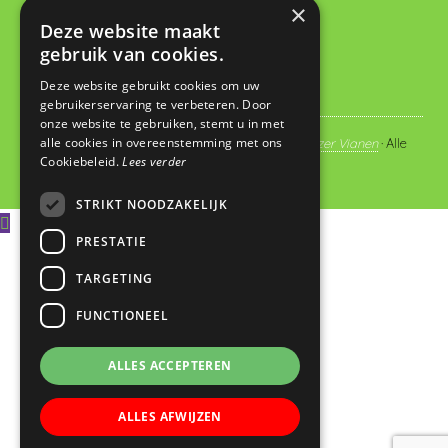
×
administratie@dewegwijzervianen.nl
Deze website maakt
gebruik van cookies.
Deze website gebruikt cookies om uw
gebruikerservaring te verbeteren. Door
onze website te gebruiken, stemt u in met
alle cookies in overeenstemming met ons
© Copyright 2019 - 2026
Basisschool De Wegwijzer Vianen
· Alle
Cookiebeleid.
Lees verder
rechten voorbehouden
STRIKT NOODZAKELIJK
PRESTATIE
TARGETING
FUNCTIONEEL
ALLES ACCEPTEREN
ALLES AFWIJZEN